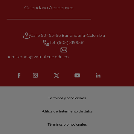
Calendario Académico
Suscríbete a nuestro
Newsletter
Recibe lo más reciente en tu correo
Calle 58 · 55-66 Barranquilla-Colombia
Tel: (605) 3199581
*
Nombre
admisiones@virtual.cuc.edu.co
*
Apellido
Términos y condiciones
*
Correo
Política de tratamiento de datos
Términos promocionales
*
Número celular