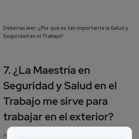
Deberías leer:
¿Por qué es tan importante la Salud y
Seguridad en el Trabajo?
7. ¿La Maestría en
Seguridad y Salud en el
Trabajo me sirve para
trabajar en el exterior?
Así es, como estudiante virtual de la
Maestría en