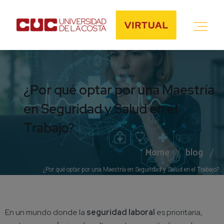
¿Por qué optar por una Maestría
en Seguridad y Salud en el
Trabajo?
Home
blog
¿Por qué optar por una Maestría en Seguridad y Salud en el Trabajo?
En un mundo donde la
seguridad laboral
es prioritaria,