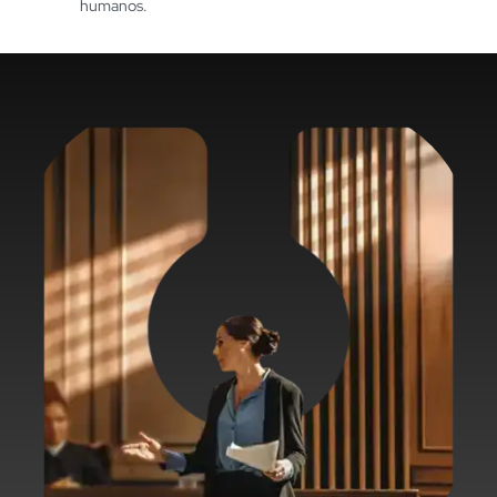
a normas constitucionales y tratados internacionales.
Promoción de Justicia y Equilibrio:
Asegurar el
equilibrio y justicia, respetando la dignidad humana con
instrumentos legales.
Ejecutar Alternativas Jurídicas:
Implementar
soluciones en litigios, equilibrando justicia y derechos
humanos.