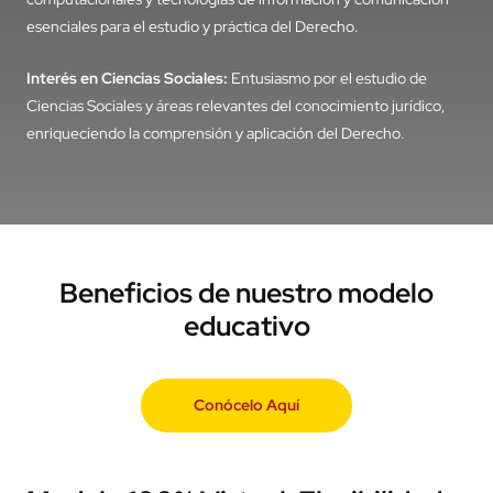
Habilidades Comunicativas:
Capacidad para comunicarse
efectivamente, tanto oralmente como por escrito, facilitando la
argumentación y presentación de casos.
Competencias Tecnológicas:
Manejo básico de herramientas
computacionales y tecnologías de información y comunicación
esenciales para el estudio y práctica del Derecho.
Interés en Ciencias Sociales:
Entusiasmo por el estudio de
Ciencias Sociales y áreas relevantes del conocimiento jurídico,
enriqueciendo la comprensión y aplicación del Derecho.
Beneficios de nuestro modelo
educativo