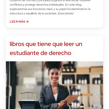
El derecho ha sido esencial desde los inicios de la vida en sociedad,
regulando conductas para garantizar la convivencia pacífica. Este
conjunto de normas y principios organiza la vida social, resuelve
conflictos y protege derechos individuales. En este blog,
exploraremos sus funciones clave y su papel fundamental en la
estructura y equilibrio de la sociedad. ¡Descúbrelo!
LEER MÁS
libros que tiene que leer un
estudiante de derecho