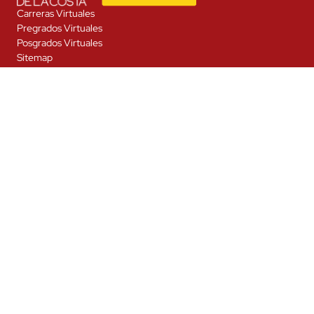
Carreras Virtuales
Pregrados Virtuales
Posgrados Virtuales
Sitemap
Blog
Modelo Virtual
Sobre Nosotros
Calendario Académico
Calle 58 · 55-66 Barranquilla-Colombia
Tel: (605) 3199581
admisiones@virtual.cuc.edu.co
Términos y condiciones
Política de tratamiento de datos