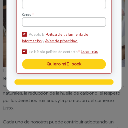
*
Correo
Acepto la
Política de tratamiento de
información
y
Aviso de privacidad
.
Leer más
*
He leído la política de contacto
Quiero mi E-book
Las empresas juegan un papel clave al adoptar prácticas
responsables en sus operaciones y en su cadena de
suministro. Esto incluye la gestión sostenible de los recursos
naturales, la reducción de la huella de carbono, el respeto
por los derechos humanos y la promoción del comercio
justo.
Cada uno de nosotros puede contribuir adoptando un