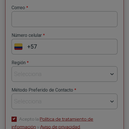
*
Correo
*
Número celular
Suscríbete a nuestro
*
Región
Newsletter
Selecciona
Recibe lo más reciente en tu correo
*
*
Nombre
Método Preferido de Contacto
Selecciona
*
Apellido
Acepto la
Política de tratamiento de
información
y
Aviso de privacidad
.