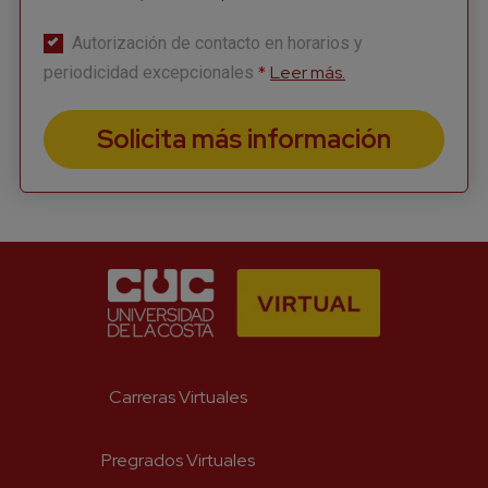
Autorización de contacto en horarios y
*
Correo
*
Leer más.
periodicidad excepcionales
Solicita más información
*
Número celular
He leído y acepto el aviso legal y
la política de priva
Enviar
Carreras Virtuales
Pregrados Virtuales