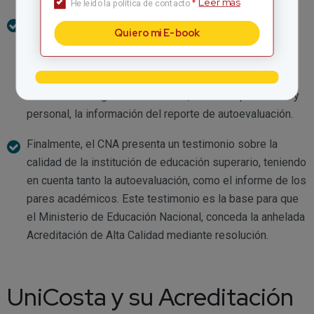
Leer más
*
He leído la política de contacto
Cuando ya esté lista la autoevaluación, el Consejo
Quiero mi E-book
Nacional de Acreditación selecciona docentes de otras
instituciones, llamados pares académicos. Estas
personas deben tener amplia experiencia en el tema, y
serán las encargadas de verificar, de forma presencial y
personal, la información del reporte de autoevaluación.
Finalmente, el CNA presenta un testimonio sobre la
calidad de la institución de educación superario, teniendo
en cuenta tanto la autoevaluación, como el informe de los
pares académicos. Este testimonio es la base para que
el Ministerio de Educación Nacional, conceda la anhelada
Acreditación de Alta Calidad mediante resolución.
UniCosta y su Acreditación