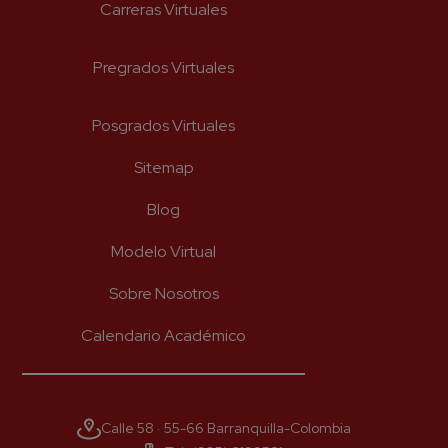
Newsletter
Carreras Virtuales
Recibe lo más reciente en tu correo
Pregrados Virtuales
*
Nombre
Posgrados Virtuales
Sitemap
*
Apellido
Blog
Modelo Virtual
*
Correo
Sobre Nosotros
Calendario Académico
*
Número celular
Calle 58 · 55-66 Barranquilla-Colombia