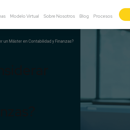
mas
Modelo Virtual
Sobre Nosotros
Blog
Procesos
r un Máster en Contabilidad y Finanzas?
nsiderar
anzas?