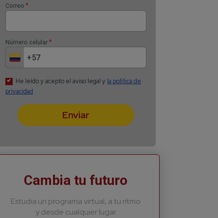
Recibe lo más recient
*
Nombre
*
Apellido
*
Correo
*
Número celular
Cambia tu futuro
Estudia un programa virtual, a tu ritmo
He leído y acepto el aviso
y desde cualquier lugar