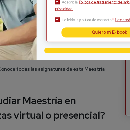
Acepto la
Política de tratamiento de inf
privacidad
.
Leer má
*
He leído la política de contacto
ernacional.
Quiero mi E-book
Conoce todas las asignaturas de esta Maestría
udiar Maestría en
as virtual o presencial?