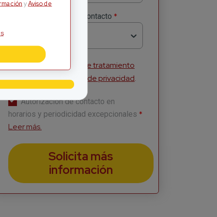
ormación
y
Aviso de
*
Método Preferido de Contacto
s
Selecciona
Acepto la
Política de tratamiento
de información
y
Aviso de privacidad
.
Autorización de contacto en
*
horarios y periodicidad excepcionales
Leer más.
Solicita más
información