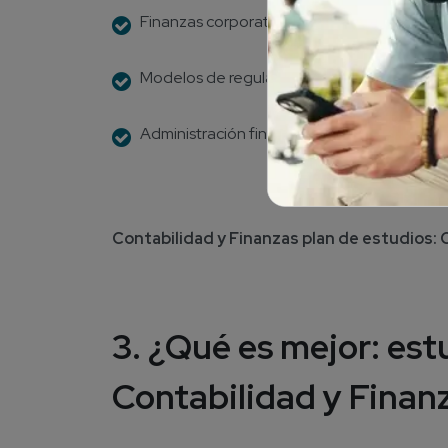
Finanzas corporativas.
Modelos de regulación contable pública int
Administración financiera.
Contabilidad y Finanzas plan de estudios:
3. ¿Qué es mejor: est
Contabilidad y Finanz