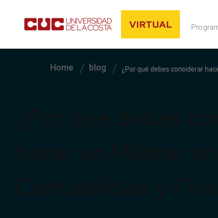
Progra
Home
blog
¿Por qué debes considerar hace
¿Por qué debes co
hacer un Máster en
Contabilidad y Fin