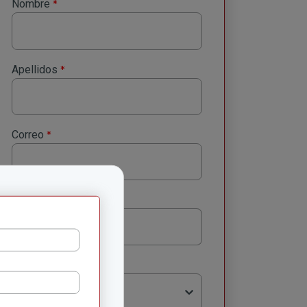
*
Nombre
*
Apellidos
*
Correo
*
Número celular
*
Región
Selecciona