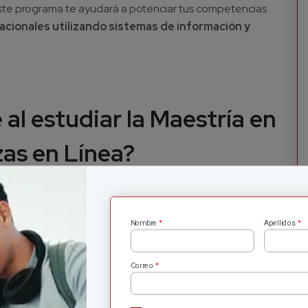
ste programa te ayudará a potenciar tus competencias
acionales utilizando sistemas de información y
 al estudiar la Maestría en
zas en Línea?
éditos y tiene una duración de 2 años. Algunas de las
*
*
Nombre
Apellidos
*
Correo
.