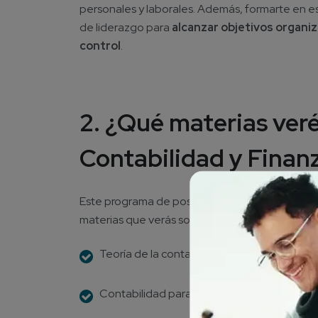
personales y laborales. Además, formarte en e
de liderazgo para
alcanzar objetivos organiz
control
.
2. ¿Qué materias veré
Contabilidad y Finan
Este programa de posgrado se compone de 42 cr
materias que verás son:
Teoría de la contabilidad.
Contabilidad para la gestión organizacional