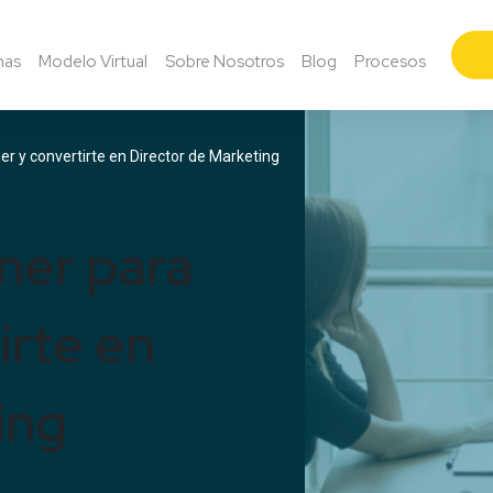
mas
Modelo Virtual
Sobre Nosotros
Blog
Procesos
r y convertirte en Director de Marketing
ner para
irte en
ing