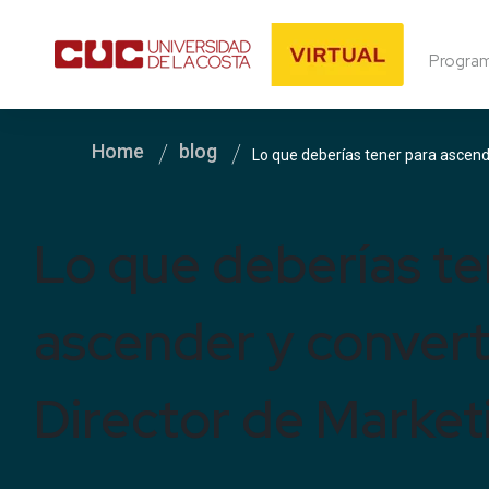
Progra
Home
blog
Lo que deberías tener para ascende
Lo que deberías te
ascender y convert
Director de Market