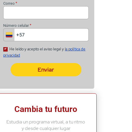
Recibe lo más recient
*
Nombre
*
Apellido
*
Correo
*
Número celular
Cambia tu futuro
Estudia un programa virtual, a tu ritmo
He leído y acepto el aviso
y desde cualquier lugar