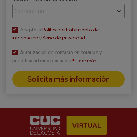
Suscríbete a nuestro
Selecciona
Newsletter
Acepto la
Política de tratamiento de
Recibe lo más reciente en tu correo
información
y
Aviso de privacidad
.
*
Nombre
Autorización de contacto en horarios y
*
Leer más.
periodicidad excepcionales
*
Apellido
Solicita más información
*
Correo
*
Número celular