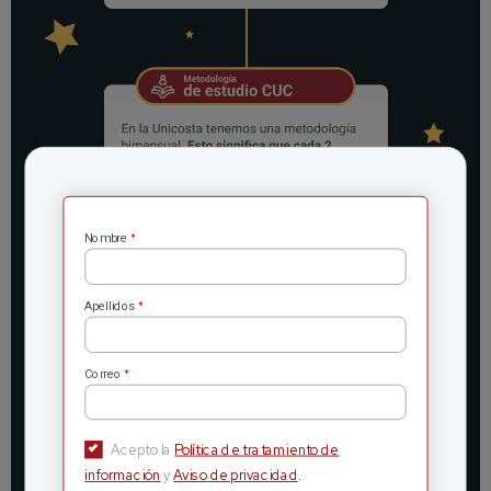
*
Nombre
*
Apellidos
*
Correo
Acepto la
Política de tratamiento de
información
y
Aviso de privacidad
.