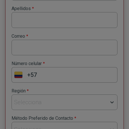
*
Apellidos
*
Correo
Suscríbete a nuestro
*
Número celular
Newsletter
Recibe lo más reciente en tu correo
*
Región
*
Nombre
Selecciona
*
Método Preferido de Contacto
*
Apellido