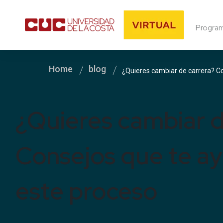
Progra
Home
blog
¿Quieres cambiar de carrera? C
¿Quieres cambiar d
Consejos que te a
este proceso