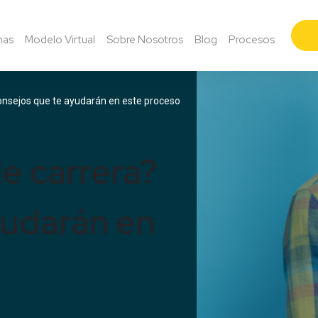
mas
Modelo Virtual
Sobre Nosotros
Blog
Procesos
onsejos que te ayudarán en este proceso
e carrera?
yudarán en