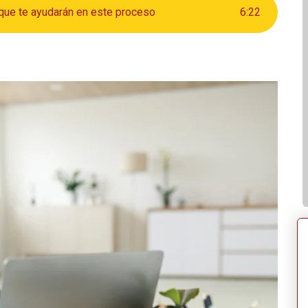
que te ayudarán en este proceso
6
:
22