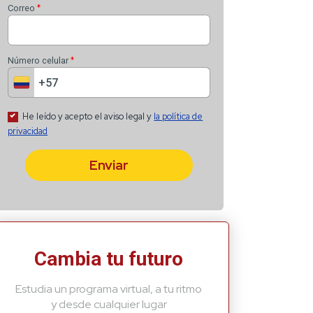
Recibe lo más recient
*
Nombre
*
Apellido
*
Correo
*
Número celular
Cambia tu futuro
Estudia un programa virtual, a tu ritmo
He leído y acepto el aviso
y desde cualquier lugar