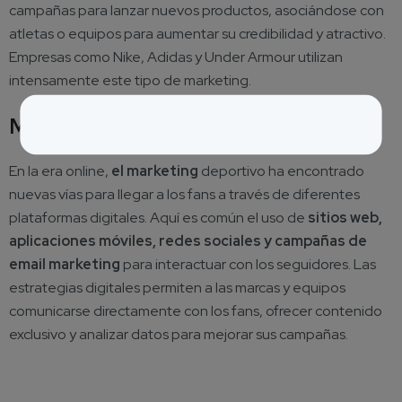
campañas para lanzar nuevos productos, asociándose con
atletas o equipos para aumentar su credibilidad y atractivo.
Empresas como Nike, Adidas y Under Armour utilizan
intensamente este tipo de marketing.
Marketing digital
En la era online,
el marketing
deportivo ha encontrado
nuevas vías para llegar a los fans a través de diferentes
plataformas digitales. Aquí es común el uso de
sitios web,
aplicaciones móviles, redes sociales y campañas de
email marketing
para interactuar con los seguidores. Las
estrategias digitales permiten a las marcas y equipos
comunicarse directamente con los fans, ofrecer contenido
exclusivo y analizar datos para mejorar sus campañas.