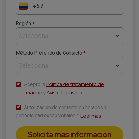
Suscríbete a nuestro
Newsletter
*
Región
Recibe lo más reciente en tu correo
Selecciona
*
Nombre
*
Método Preferido de Contacto
Selecciona
*
Apellido
Acepto la
Política de tratamiento de
información
y
Aviso de privacidad
.
*
Correo
Autorización de contacto en horarios y
*
Leer más.
periodicidad excepcionales
Solicita más información
*
Número celular