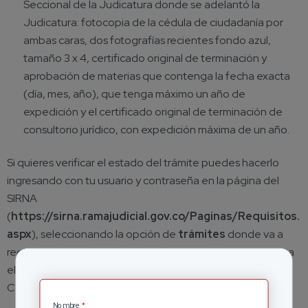
Seccional de la Judicatura donde se adelantó la
Judicatura: fotocopia de la cédula de ciudadanía por
ambas caras, dos fotografías recientes fondo azul,
tamaño 3 x 4, certificado original de terminación y
aprobación de materias que contenga la fecha exacta
(día, mes, año), que tenga máximo un año de
expedición y el certificado original de terminación de
consultorio jurídico, con expedición máxima de un año.
Si quieres verificar el estado del trámite puedes hacerlo
ingresando con tu usuario y contraseña en la página del
SIRNA
(
https://sirna.ramajudicial.gov.co/Paginas/Requisitos.
aspx
), seleccionando la opción de
trámites
donde va a
registrar el estado de la solicitud, en caso de que aparezca
el envío a la Seccional, tendrás que dirigirte a la sede del
Consejo Superior para hacer el retiro del documento.
*
Nombre