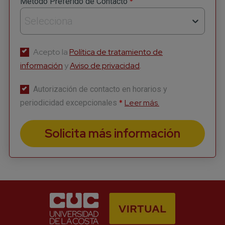
*
Método Preferido de Contacto
*
Nombre
Selecciona
Acepto la
Política de tratamiento de
información
y
Aviso de privacidad
.
*
Apellido
Autorización de contacto en horarios y
*
Leer más.
periodicidad excepcionales
*
Correo
Solicita más información
*
Número celular
He leído y acepto el aviso legal y
la política de priva