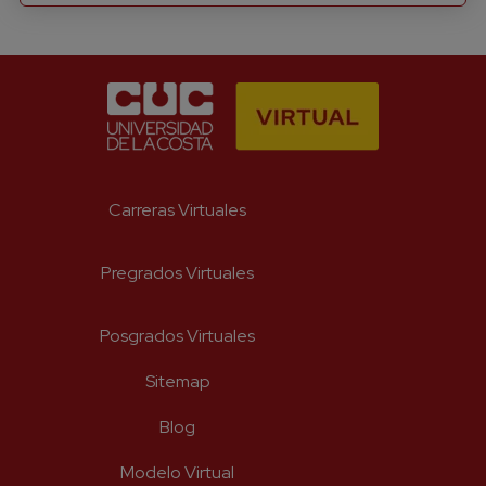
Carreras Virtuales
Suscríbete a nuestro
Newsletter
Pregrados Virtuales
Recibe lo más reciente en tu correo
Posgrados Virtuales
*
Nombre
Sitemap
Blog
*
Apellido
Modelo Virtual