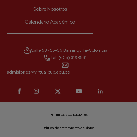
Sobre Nosotros
Calendario Académico
*
Correo
Calle 58 · 55-66 Barranquilla-Colombia
*
Número celular
Tel: (605) 3199581
admisiones@virtual.cuc.edu.co
He leído y acepto el aviso legal y
la política de priva
Enviar
Términos y condiciones
Política de tratamiento de datos