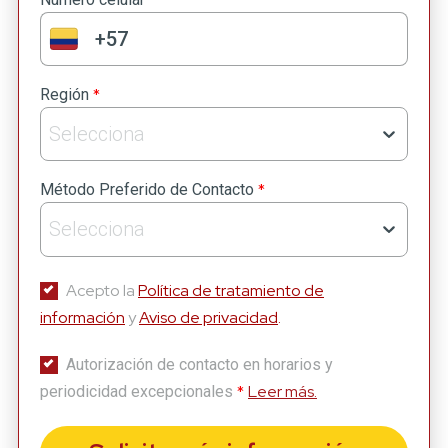
Suscríbete a nuestro
Newsletter
*
Región
Recibe lo más reciente en tu correo
Selecciona
*
Nombre
*
Método Preferido de Contacto
Selecciona
*
Apellido
Acepto la
Política de tratamiento de
información
y
Aviso de privacidad
.
*
Correo
Autorización de contacto en horarios y
*
Leer más.
periodicidad excepcionales
*
Número celular