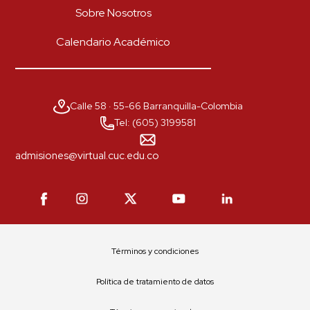
Sobre Nosotros
*
Correo
Calendario Académico
*
Número celular
Calle 58 · 55-66 Barranquilla-Colombia
Tel: (605) 3199581
admisiones@virtual.cuc.edu.co
He leído y acepto el aviso legal y
la política de priva
Enviar
Términos y condiciones
Política de tratamiento de datos