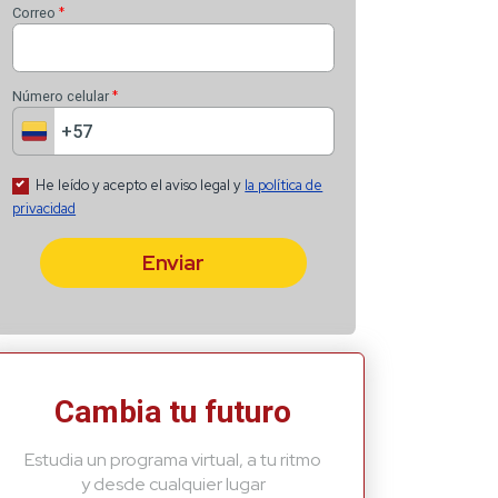
Recibe lo más recient
*
Nombre
*
Apellido
*
Correo
*
Número celular
Cambia tu futuro
Estudia un programa virtual, a tu ritmo
He leído y acepto el aviso
y desde cualquier lugar