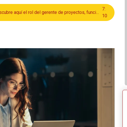
7
:
¿Te interesa la gestión empresarial? Descubre aquí el rol del gerente de proyectos, funciones clave y cómo formarte en esta área profesional.
10