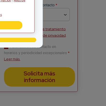
ormación
y
Aviso de
*
Método Preferido de Contacto
Selecciona
s
Acepto la
Política de tratamiento
de información
y
Aviso de privacidad
.
Autorización de contacto en
*
horarios y periodicidad excepcionales
Leer más.
Solicita más
información