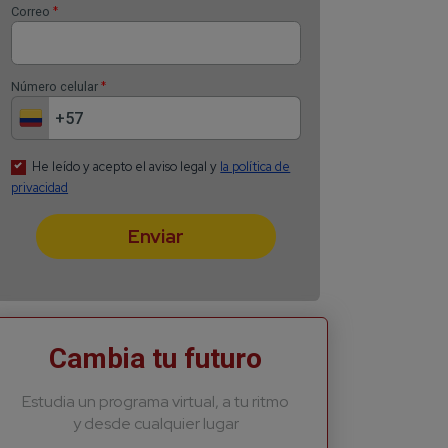
Recibe lo más recient
*
Nombre
*
Apellido
*
Correo
*
Número celular
Cambia tu futuro
Estudia un programa virtual, a tu ritmo
y desde cualquier lugar
He leído y acepto el aviso