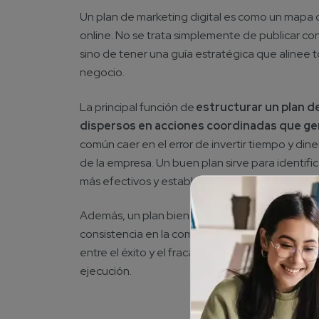
Un plan de marketing digital es como un mapa 
online. No se trata simplemente de publicar co
sino de tener una guía estratégica que alinee t
negocio.
La principal función de
estructurar un plan d
dispersos en acciones coordinadas que ge
común caer en el error de invertir tiempo y dine
de la empresa. Un buen plan sirve para identific
más efectivos y establecer métricas de rendimi
Además, un plan bien elaborado permite anticip
consistencia en la comunicación de la marca. E
entre el éxito y el fracaso en el marketing digital
ejecución.