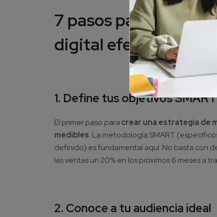
7 pasos para estruct
digital efectivo
1. Define tus objetivos SMART
El primer paso para
crear una estrategia de m
medibles
. La metodología SMART (específicos
definido) es fundamental aquí. No basta con dec
las ventas un 20% en los próximos 6 meses a trav
2. Conoce a tu audiencia ideal