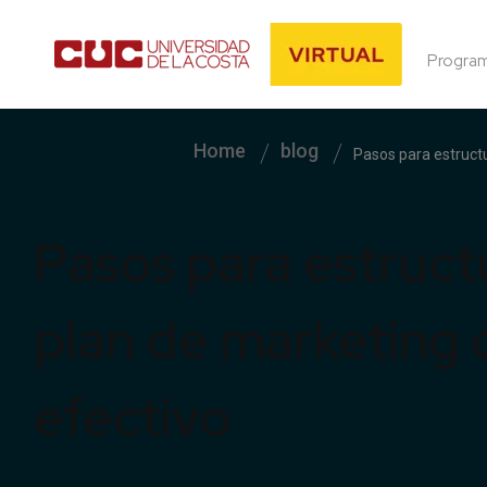
Progra
Home
blog
Pasos para estructu
Pasos para estruct
plan de marketing d
efectivo