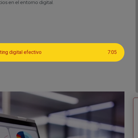
os en el entorno digital.
ing digital efectivo
7
:
05