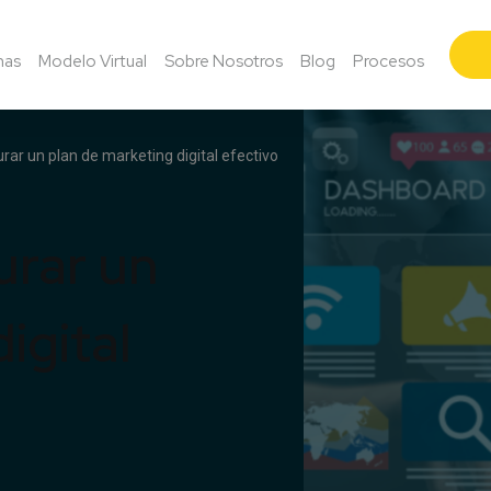
mas
Modelo Virtual
Sobre Nosotros
Blog
Procesos
rar un plan de marketing digital efectivo
urar un
igital