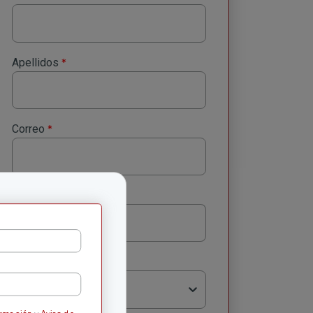
*
Apellidos
*
Correo
*
Número celular
*
Región
Selecciona