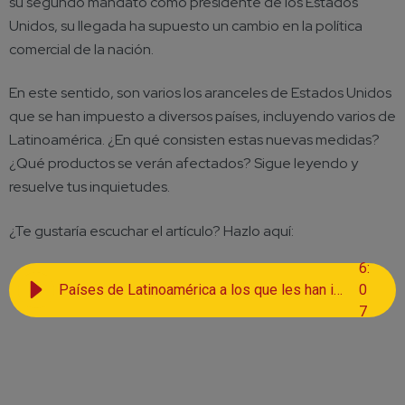
su segundo mandato como presidente de los Estados
Unidos, su llegada ha supuesto un cambio en la política
comercial de la nación.
En este sentido, son varios los aranceles de Estados Unidos
que se han impuesto a diversos países, incluyendo varios de
Latinoamérica. ¿En qué consisten estas nuevas medidas?
¿Qué productos se verán afectados? Sigue leyendo y
resuelve tus inquietudes.
¿Te gustaría escuchar el artículo? Hazlo aquí:
6
:
Países de Latinoamérica a los que les han impuesto aranceles bajo el gobierno Trump
0
7