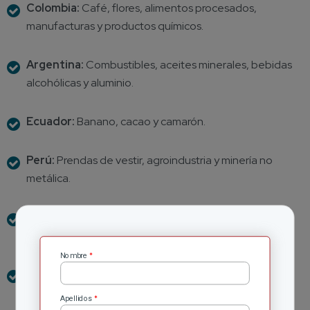
Colombia:
Café, flores, alimentos procesados,
manufacturas y productos químicos.
Argentina:
Combustibles, aceites minerales, bebidas
alcohólicas y aluminio.
Ecuador:
Banano, cacao y camarón.
Perú:
Prendas de vestir, agroindustria y minería no
metálica.
Brasil:
Petróleo, crudo y refinado, soja, azúcar, maíz y
mineral de hierro.
*
Nombre
Chile:
Salmón, uva y vino.
*
Apellidos