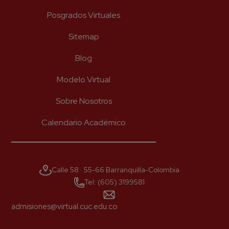
Newsletter
Posgrados Virtuales
Recibe lo más reciente en tu correo
Sitemap
*
Nombre
Blog
Modelo Virtual
*
Apellido
Sobre Nosotros
Calendario Académico
*
Correo
Calle 58 · 55-66 Barranquilla-Colombia
Tel: (605) 3199581
*
Número celular
admisiones@virtual.cuc.edu.co