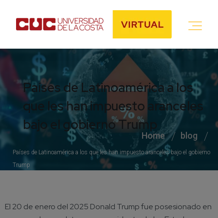
Países de Latinoamérica a los
que les han impuesto aranceles
bajo el gobierno Trump
Home
blog
Países de Latinoamérica a los que les han impuesto aranceles bajo el gobierno
Trump
El 20 de enero del 2025 Donald Trump fue posesionado en