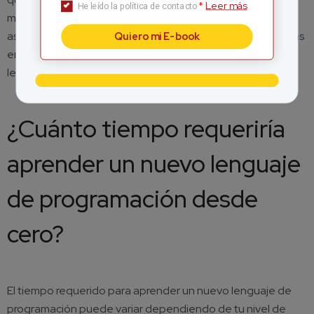
Leer más
*
He leído la política de contacto
mercado. En lugar de aprender muchos lenguajes,
asegúrate de estar al tanto de las tendencias y tecnologías
Quiero mi E-book
emergentes para poder adaptarte y aprender nuevos
lenguajes según sea necesario.
¿Cuánto tiempo requeriría
aprender un nuevo lenguaje
de programación desde
cero?
El tiempo requerido para aprender un nuevo lenguaje de
programación puede variar dependiendo de tu nivel de