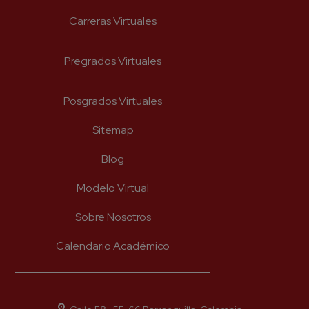
*
Apellido
Carreras Virtuales
Pregrados Virtuales
*
Correo
Posgrados Virtuales
Sitemap
*
Número celular
Blog
Modelo Virtual
He leído y acepto el aviso legal y
la política de priva
Sobre Nosotros
Enviar
Calendario Académico