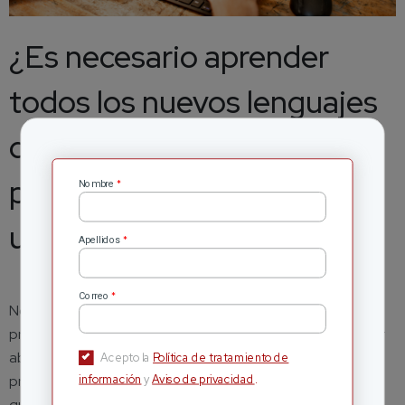
¿Es necesario aprender
todos los nuevos lenguajes
de programación o es
preferible especializarse en
*
Nombre
uno?
*
Apellidos
*
Correo
No es necesario aprender todos los nuevos lenguajes de
programación. Aprender demasiados lenguajes puede ser
abrumador y dificultar el dominio de uno en particular. Es
Acepto la
Política de tratamiento de
preferible especializarse en uno o unos pocos lenguajes
información
y
Aviso de privacidad
.
que sean relevantes para tus objetivos y las demandas del