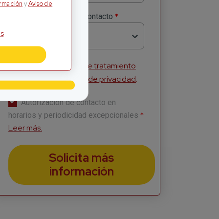
ormación
y
Aviso de
*
Método Preferido de Contacto
s
Selecciona
Acepto la
Política de tratamiento
de información
y
Aviso de privacidad
.
Autorización de contacto en
*
horarios y periodicidad excepcionales
Leer más.
Solicita más
información