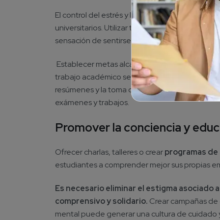
El control del estrés y la presión académica es 
universitarios.
Utilizar técnicas como planificar 
sensación de sentirse abrumado.
Establecer metas alcanzables y dividir tarea
trabajo académico sea más manejable. Utilizar 
resúmenes y la toma de apuntes, mejorará el re
exámenes y trabajos.
Promover la conciencia y educ
Ofrecer charlas, talleres o crear
programas
de 
estudiantes a comprender mejor sus propias em
Es necesario eliminar el estigma asociado 
comprensivo y solidario.
Crear campañas de co
mental puede generar una cultura de cuidado 