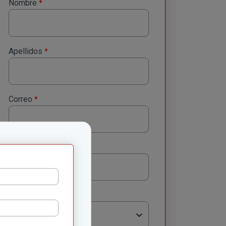
*
Nombre
*
Apellidos
*
Correo
*
Número celular
*
Región
Selecciona