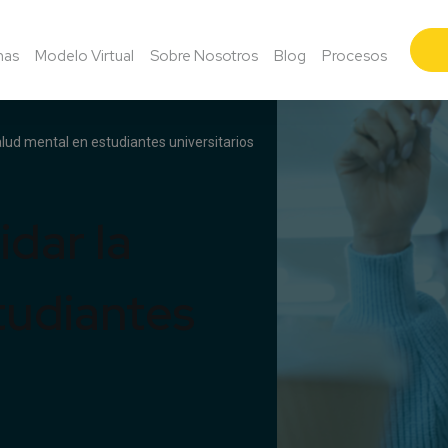
mas
Modelo Virtual
Sobre Nosotros
Blog
Procesos
alud mental en estudiantes universitarios
idar la
tudiantes