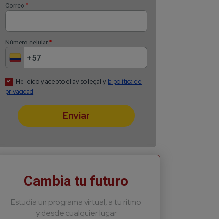
Recibe lo más recient
*
Nombre
*
Apellido
*
Correo
*
Número celular
Cambia tu futuro
Estudia un programa virtual, a tu ritmo
He leído y acepto el aviso
y desde cualquier lugar