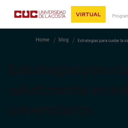
Progra
Home
blog
Estrategias para cuidar la s
Estrategias para cu
salud mental en es
universitarios