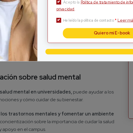
Acepto la
Política de tratamiento de inf
esencial para proteger la salud mental de los estudiantes
privacidad
.
y organizar el tiempo puede contribuir a disminuir la
Leer má
*
He leído la política de contacto
Quiero mi E-book
s grandes en pequeñas etapas puede ayudar a que el
técnicas de estudio efectivas, como la creación de
ndimiento académico y reducirá el estrés asociado a los
ación sobre salud mental
salud mental en universidades,
puede ayudar a los
ociones y cómo cuidar de su bienestar.
a los trastornos mentales y fomentar un ambiente
ncientización sobre la importancia de cuidar la salud
y apoyo en el campus.