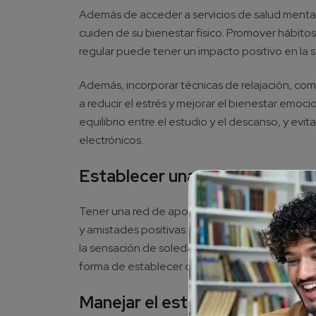
Además de acceder a servicios de salud mental,
cuiden de su bienestar físico. Promover hábitos
regular puede tener un impacto positivo en la 
Además, incorporar técnicas de relajación, com
a reducir el estrés y mejorar el bienestar emoci
equilibrio entre el estudio y el descanso, y evita
electrónicos.
Establecer una red de apoyo
Tener una red de apoyo es esencial para la salu
y amistades positivas con otros estudiantes p
la sensación de soledad. Participar en activida
forma de establecer conexiones significativas.
Manejar el estrés y la presión